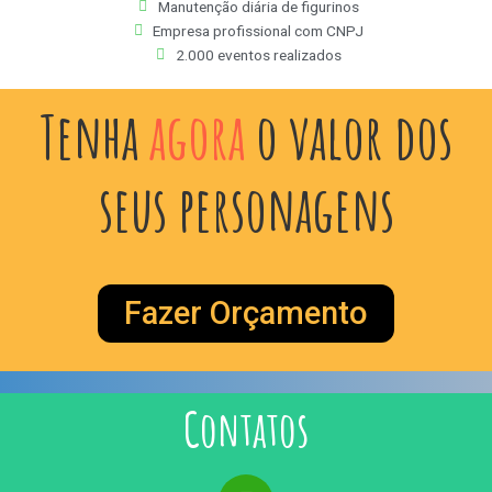
Manutenção diária de figurinos
Empresa profissional com CNPJ
2.000 eventos realizados
Tenha
agora
o valor dos
seus personagens
Fazer Orçamento
Contatos
W