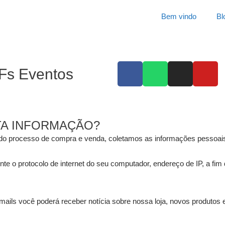
Bem vindo
Bl
F
W
I
Y
Fs Eventos
a
h
n
o
c
a
s
u
e
t
t
t
b
s
a
u
TA INFORMAÇÃO?
o
a
g
b
do processo de compra e venda, coletamos as informações pessoais
o
p
r
e
k
p
a
o protocolo de internet do seu computador, endereço de IP, a fim 
-
m
f
ails você poderá receber notícia sobre nossa loja, novos produtos e