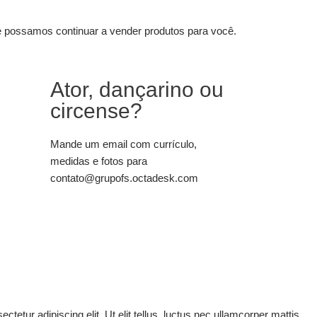
ue possamos continuar a vender produtos para você.
Ator, dançarino ou
circense?
Mande um email com currículo,
medidas e fotos para
contato@grupofs.octadesk.com
tetur adipiscing elit. Ut elit tellus, luctus nec ullamcorper mattis,