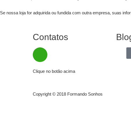
Se nossa loja for adquirida ou fundida com outra empresa, suas inf
Contatos
Blo
W
e
i
x
Clique no botão acima
i
n
Copyright © 2018
Formando Sonhos